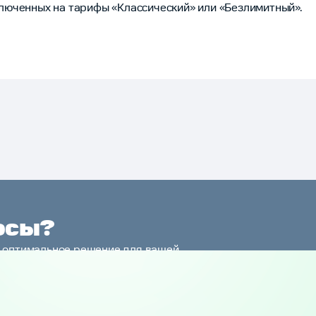
люченных на тарифы «Классический» или «Безлимитный».
осы?
 оптимальное решение для вашей
и и расскажет о нюансах услуги