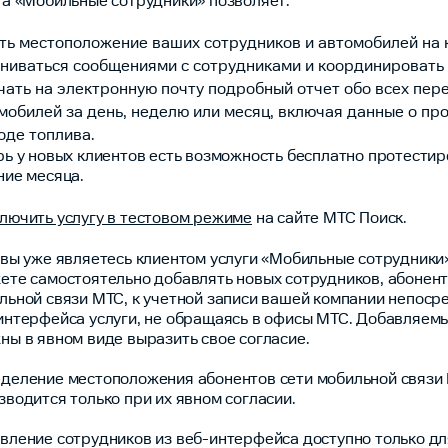
га «Мобильные сотрудники» позволяет:
ть местоположение ваших сотрудников и автомобилей на 
ниваться сообщениями с сотрудниками и координировать 
чать на электронную почту подробный отчет обо всех пе
мобилей за день, неделю или месяц, включая данные о про
оде топлива.
рь у новых клиентов есть возможность бесплатно протестиро
ние месяца.
лючить услугу в тестовом режиме
на сайте МТС Поиск.
 вы уже являетесь клиентом услуги «Мобильные сотрудники»
ете самостоятельно добавлять новых сотрудников, абонент
льной связи МТС, к учетной записи вашей компании непоср
интерфейса услуги, не обращаясь в офисы МТС. Добавляем
ны в явном виде выразить свое согласие.
деление местоположения абонентов сети мобильной связи
зводится только при их явном согласии.
вление сотрудников из веб-интерфейса доступно только дл