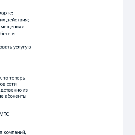
карте;
их действия;
ремещениях
беге и
вать услугу в
, то теперь
ов сети
едственно из
ые абоненты
 МТС
я компаний,