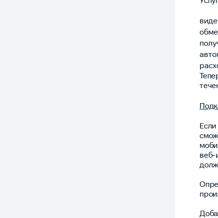
Услу
виде
обме
полу
авто
расх
Тепе
тече
Подк
Если
смож
моби
веб-
долж
Опре
прои
Доба